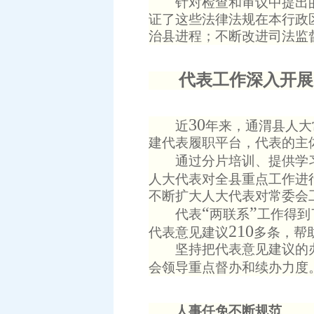
针对检查和审议中提出的
证了这些法律法规在本行政
治县进程；不断改进司法监
代表工作深入开展
30
近
年来，通渭县人大
建代表履职平台，代表的主
通过分片培训、提供学习
人大代表对全县重点工作进
不断扩大人大代表对常委会
“
”
代表
两联系
工作得到
210
代表意见建议
多条，帮
坚持把代表意见建议的办
会领导重点督办和续办力度
人事任免不断规范