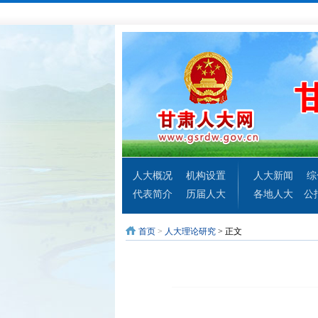
人大概况
机构设置
人大新闻
综
代表简介
历届人大
各地人大
公
首页
>
人大理论研究
> 正文