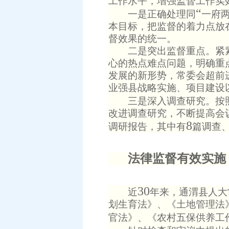
工作水平，增强监督工作实
“
一是正确处理同
一府
本目标，把监督的着力点放
督效果的统一。
二是突出监督重点。紧紧
心的热点难点问题，明确重
发展的新形势，常委会超前
业强县战略实施、项目建设
三是深入调查研究。按
改进调查研究，不断提高会
8
调研报告，其中有
篇调查
法律监督有效实施
30
近
年来，通渭县人大
划生育法》、《土地管理法
官法》、《农村五保供养工