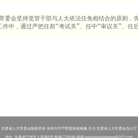
常委会坚持党管干部与人大依法任免相结合的原则，
“
”
“
”
工作中，通过严把任前
考试关
、任中
审议关
、任
甘肃省人大常委会版权所有 未经许可严禁复制或镜像 主办:甘肃省人大常委会办公厅
地址: 甘肃省兰州市人民路9号 邮编:730046 邮箱:gansurendawang@163.com