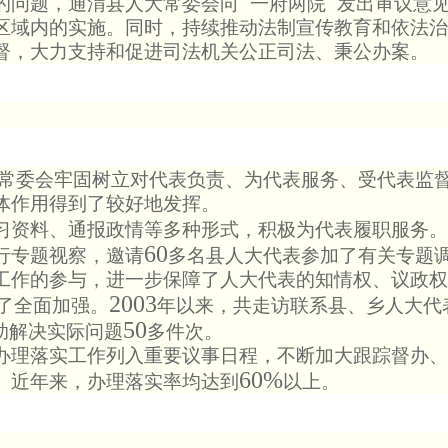
“
”
问题，通渭县人大常委会向
一府两院
发出审议意
区域内的实施。同时，持续推动法制宣传教育和依法治
督，大力支持和促进司法机关公正司法、秉公办案。
常委会牢固树立对代表负责、为代表服务、受代表监
体作用得到了较好地发挥。
资料、通报政情等多种形式，积极为代表履职服务。
60
行专题视察，邀请
多名县人大代表参加了有关专题
工作的参与，进一步保障了人大代表的知情权、议政权
2003
了全面加强。
年以来，共走访联系县、乡人大代
50
助解决实际问题
多件次。
理落实工作列入重要议事日程，不断加大跟踪督办、
60%
。近年来，办理落实率均达到
以上。