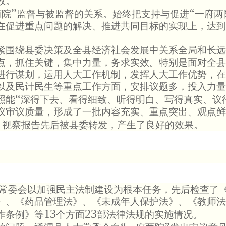
效。
”
“
两院
监督与被监督的关系。始终把支持与促进
一府两
在促进重点问题的解决、推进共同目标的实现上，达到
围绕县委决策及全县经济社会发展中关系全局和长远
点，抓住关键，集中力量，务求实效。特别是面对全县
进行谋划，运用人大工作机制，发挥人大工作优势，在
以及民计民生等重点工作方面，安排议题多，投入力量
“
照能
深得下去、看得细致、听得明白、写得真实、议
议审议质量，形成了一批内容充实、重点突出、观点鲜
、视察报告先后被县委转发，产生了良好的效果。
常委会以加强民主法制建设为根本任务，先后检查了
》、《药品管理法》、《未成年人保护法》、《教师法
13
23
作条例》等
个方面
部法律法规的实施情况。