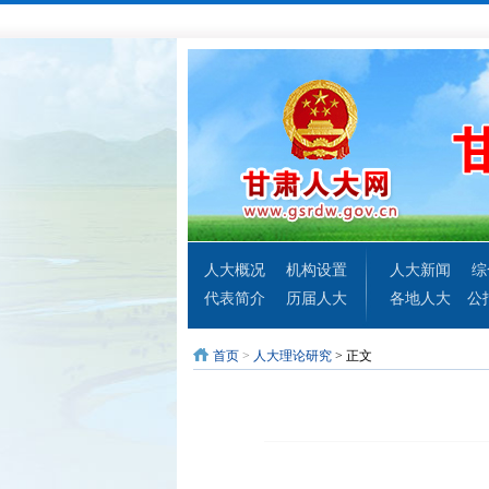
人大概况
机构设置
人大新闻
综
代表简介
历届人大
各地人大
公
首页
>
人大理论研究
> 正文