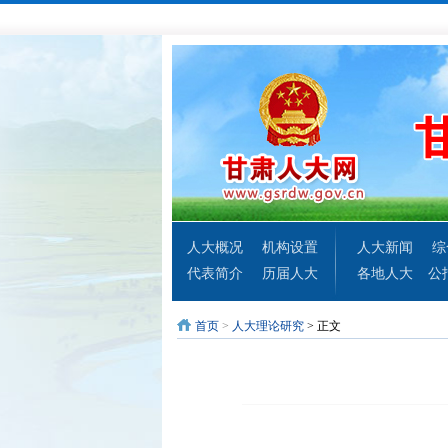
人大概况
机构设置
人大新闻
综
代表简介
历届人大
各地人大
公
首页
>
人大理论研究
> 正文