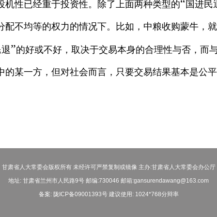
“
投机性已经重于投资性。除了上面两种类型的
国进民
分配不均等的权力的情况下。比如，中粮收购蒙牛，就
”
民退
的好或不好，取决于交易本身的合理性与否，而
中的某一方，但对社会而言，只要交易结果基本是公平
甘肃省人大常委会版权所有 未经许可严禁复制或镜像 主办:甘肃省人大常委会办公厅
地址: 甘肃省兰州市人民路9号 邮编:730046 邮箱:gansurendawang@163.com
备案: 陇ICP备09001393号 建议使用: 1024*768分辩率