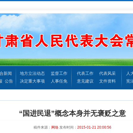
合新闻
地方立法动态
监督工作
代表工作
代表风采
人
报
公告
决定重大事项
人事任免
意见建议
文件资料
宪
“国进民退”概念本身并无褒贬之意
稿件来源：
网络
发布时间：
2015-01-21 20:00:56