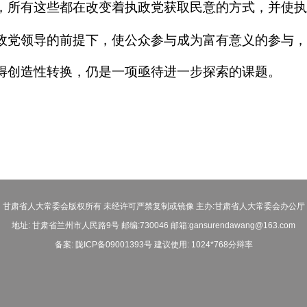
，所有这些都在改变着执政党获取民意的方式，并使执
政党领导的前提下，使公众参与成为富有意义的参与，
得创造性转换，仍是一项亟待进一步探索的课题。
甘肃省人大常委会版权所有 未经许可严禁复制或镜像 主办:甘肃省人大常委会办公厅
地址: 甘肃省兰州市人民路9号 邮编:730046 邮箱:gansurendawang@163.com
备案: 陇ICP备09001393号 建议使用: 1024*768分辩率