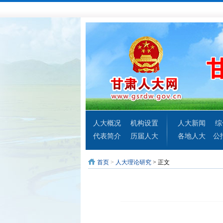
人大概况
机构设置
人大新闻
综
代表简介
历届人大
各地人大
公
首页
>
人大理论研究
> 正文