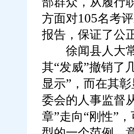
部群众，从履行
105
方面对
名考评
报告，保证了公
徐闻县人大常
“
”
其
发威
撤销了
”
显示
，而在其彰
委会的人事监督
”
“
”
章
走向
刚性
，
型的一个范例，