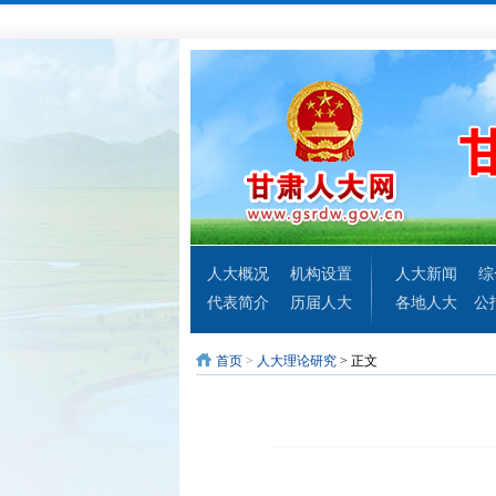
人大概况
机构设置
人大新闻
综
代表简介
历届人大
各地人大
公
首页
>
人大理论研究
> 正文