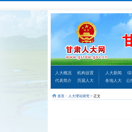
人大概况
机构设置
人大新闻
综
代表简介
历届人大
各地人大
公
首页
>
人大理论研究
> 正文