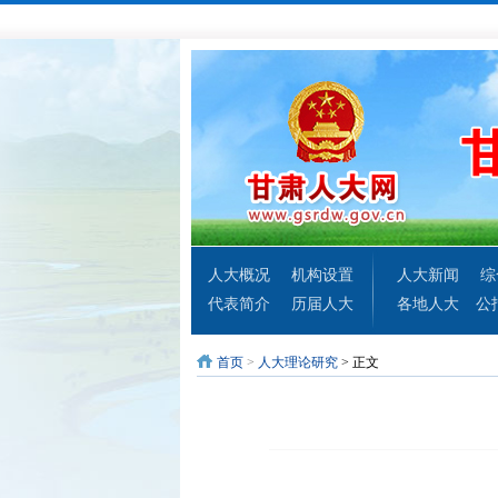
人大概况
机构设置
人大新闻
综
代表简介
历届人大
各地人大
公
首页
>
人大理论研究
> 正文