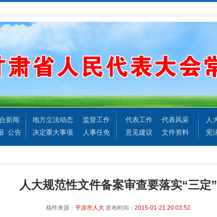
合新闻
地方立法动态
监督工作
代表工作
代表风采
人
报
公告
决定重大事项
人事任免
意见建议
文件资料
宪
人大规范性文件备案审查要落实“三定”
稿件来源：
平凉市人大
发布时间：
2015-01-21 20:03:52