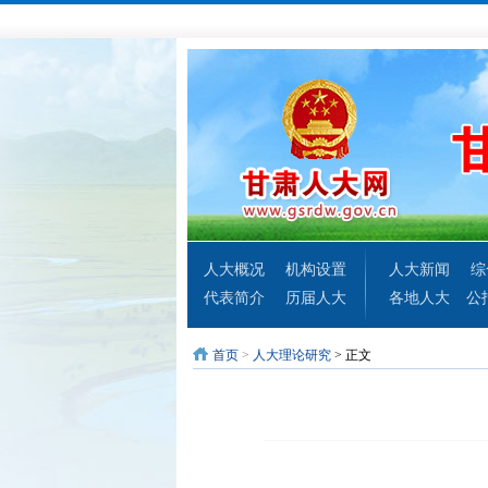
人大概况
机构设置
人大新闻
综
代表简介
历届人大
各地人大
公
首页
>
人大理论研究
> 正文