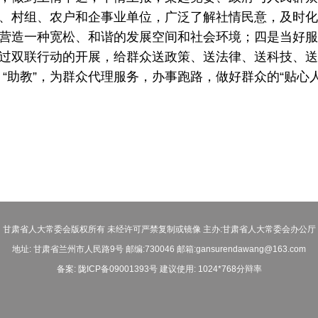
、村组、农户和企事业单位，广泛了解社情民意，及时化
营造一种宽松、和谐的发展空间和社会环境；四是当好服
过双联行动的开展，给群众送政策、送法律、送科技、送
医”、“助教”，为群众代理服务，办事跑路，做好群众的“贴
甘肃省人大常委会版权所有 未经许可严禁复制或镜像 主办:甘肃省人大常委会办公厅
地址: 甘肃省兰州市人民路9号 邮编:730046 邮箱:gansurendawang@163.com
备案: 陇ICP备09001393号 建议使用: 1024*768分辩率