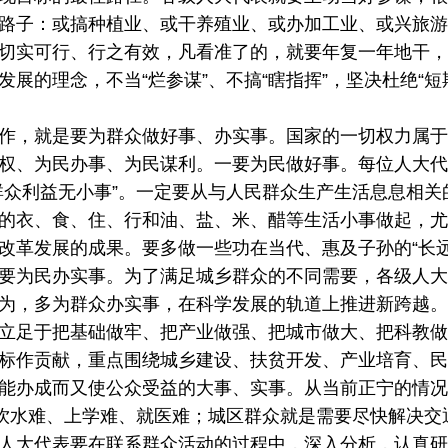
路子：或搞种植业、或干养殖业、或办加工业、或兴旅游
切实可行、行之有效，凡看准了的，就要年复一年地干，
展的理念，不当“烂参谋”、不搞“瞎指挥”，坚决杜绝“短
，就是要为群众做好事、办实事。国家的一切权力属于
权、为民办事、为民谋利。一要为民做好事。每位人大代
群众利益无小事”。一定要从与人民群众生产生活息息相关
的衣、食、住、行和油、盐、米、醋等生活小事做起，尤
改革发展的成果。要多做一些功在当代、惠及子孙的“长远大
要为民办实事。为了满足城乡群众的不同需要，各级人大
为，多为群众办实事，在科学发展的轨道上推进新跨越。
立足于把基础做牢、把产业做强、把城市做大、把科教做
斗目标作贡献，重点围绕城乡建设、扶贫开发、产业培育、
能办成而又使公众受益的大事、实事。从当前正宁的情况
、饮水难、上学难、就医难；城区群众就是需要尽快解决交
人大代表要在联系群众活动的过程中，深入分析，认真研