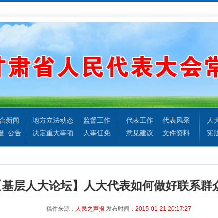
合新闻
地方立法动态
监督工作
代表工作
代表风采
人
报
公告
决定重大事项
人事任免
意见建议
文件资料
宪
【基层人大论坛】人大代表如何做好联系群
稿件来源：
人民之声报
发布时间：
2015-01-21 20:17:27