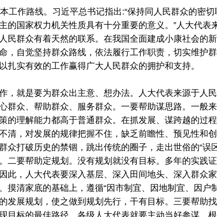
工作路线。习近平总书记指出:“保持同人民群众的密切
主的国家权力机关性质具有十分重要的意义。”人大代表
人民群众有着天然的联系。在我国全面建成小康社会的新
命，自觉坚持群众路线，依法履行工作职责，切实维护群
以扎实有效的工作赢得广大人民群众的拥护和支持。
，就是要为群众出主意、想办法。人大代表来源于人民
心群众、帮助群众、服务群众。一要帮助谋思路。一般来
策的理解能力都高于普通群众。在抓发展、谋跨越的过程
不清，对发展的规律把握不住，缺乏前瞻性、预见性和创
群众打破历史的禁锢，跳出传统的圈子，走出世俗的“误区
。二要帮助定规划。没有规划就没有目标。多年的实践证
因此，人大代表要深入基层、深入田间地头、深入群众家
、摸清家底的基础上，遵循“因市制宜、因地制宜、因户制
的发展规划，使之做到规划先行，干有目标。三要帮助找
现目标的最佳路径。各级人大代表就要主动当好参谋，根