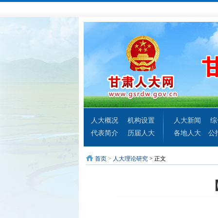
人大概况
机构设置
人大新闻
综
代表简介
历届人大
各地人大
公
首页
>
人大理论研究
> 正文