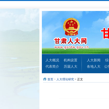
人大概况
机构设置
人大新闻
综
代表简介
历届人大
各地人大
公
首页
>
人大理论研究
> 正文