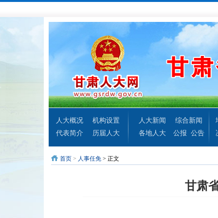
人大概况
机构设置
人大新闻
综合新闻
代表简介
历届人大
各地人大
公报
公告
首页
>
人事任免
> 正文
甘肃