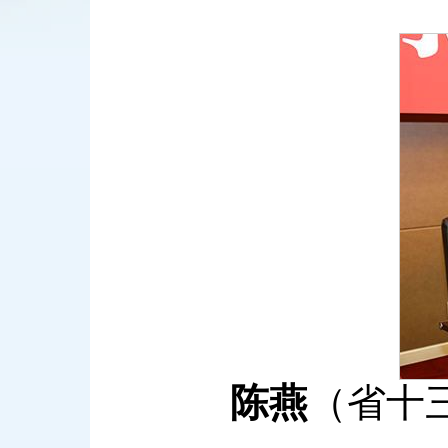
陈燕
（省十