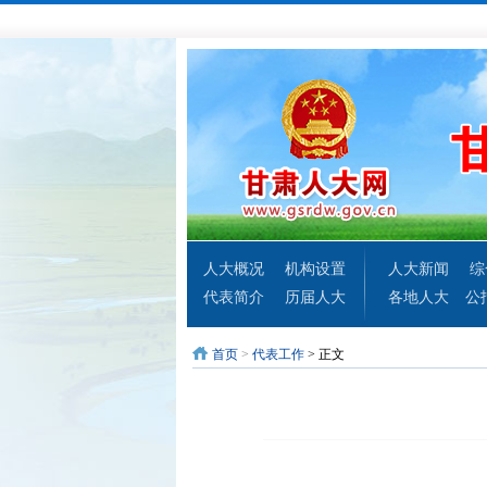
人大概况
机构设置
人大新闻
综
代表简介
历届人大
各地人大
公
首页
>
代表工作
> 正文