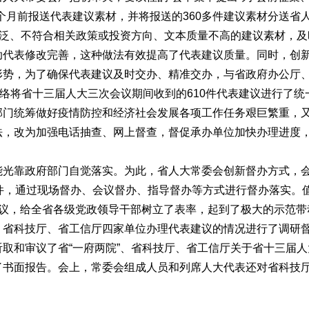
个月前报送代表建议素材，并将报送的360多件建议素材分送省
空泛、不符合相关政策或投资方向、文本质量不高的建议素材，
代表修改完善，这种做法有效提高了代表建议质量。同时，创新进
形势，为了确保代表建议及时交办、精准交办，与省政府办公厅
网络将省十三届人大三次会议期间收到的610件代表建议进行了
部门统筹做好疫情防控和经济社会发展各项工作任务艰巨繁重，
法，改为加强电话抽查、网上督查，督促承办单位加快办理进度
靠政府部门自觉落实。为此，省人大常委会创新督办方式，会
件，通过现场督办、会议督办、指导督办等方式进行督办落实。值
议，给全省各级党政领导干部树立了表率，起到了极大的示范带动
、省科技厅、省工信厅四家单位办理代表建议的情况进行了调研督
取和审议了省“一府两院”、省科技厅、省工信厅关于省十三届
了书面报告。会上，常委会组成人员和列席人大代表还对省科技