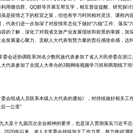
还利用微信群、QQ群等开展互帮互学，相互督促提醒、研究探
训虽是疫情之下的权宜之策，但也有学习时间相对灵活、课程内
，代表们进一步加深了对疫情常态化下做好“六稳”工作、落实“
内容的了解，深化了对我省文旅产业发展现状和前景的掌握，加
社会发展凝心聚力、贡献人大代表智慧力量的责任感使命感，达
常委会还协调联系36名少数民族代表参加了省人大民侨委在浙
人大代表参加了全国人大举办的3期网络视频学习班和两期线下培
会组成人员联系本级人大代表的通知》，对持续做好相关工作提
最后一公里”
九大及十九届历次全会精神的要求，也是深入贯彻落实习近平总
。2020年以来，省人大常委会持续加大工作力度，努力推动“两