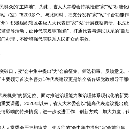
群众的“主阵地”。为此，省人大常委会持续推进“家”“站”标准
作站（室）”6200多个。与此同时，把充分发挥“家”“站”平台功
州）积极组织辖区各级人大代表进“家”“站”开展视察调研、执
监督等活动，延伸代表履职“触角”，打通代表与选民联系的“最
部门办理，不断增强代表联系人民群众的实效。
作
破口，变“会中集中提出”为“会前征集、筛选初审、反馈意见、
府主要领导首次各督办1件代表建议更是给全省各级党政领导干部
表机关”的新定位、面对推进治理能力和治理体系现代化的新要
重要课题。2020年以来，省人大常委会以“提高代表建议提出质
疫情影响的特殊情况，进一步改进工作、创新方式、加大力度，
大常委会严把初审关，变以往的“会中集中提出”为“会前征集