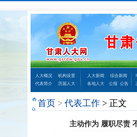
人大概况
机构设置
人大新闻
综合新闻
代表简介
历届人大
各地人大
公报
公告
首页
>
代表工作
> 正文
主动作为 履职尽责 