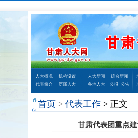
人大概况
机构设置
人大新闻
综合新闻
代表简介
历届人大
各地人大
公报
公告
首页
>
代表工作
> 正文
甘肃代表团重点建