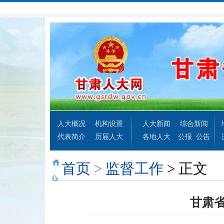
人大概况
机构设置
人大新闻
综合新闻
代表简介
历届人大
各地人大
公报
公告
首页
>
监督工作
> 正文
甘肃