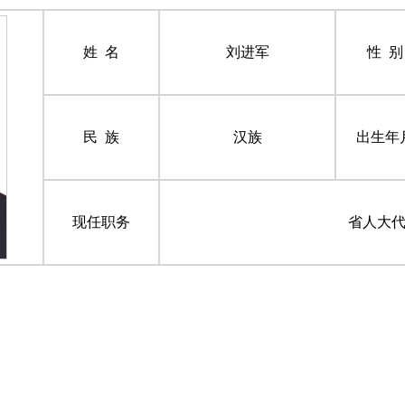
姓 名
刘进军
性 别
民 族
汉族
出生年
现任职务
省人大