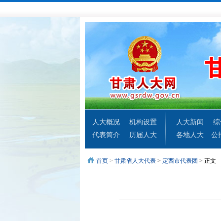
人大概况
机构设置
人大新闻
综
代表简介
历届人大
各地人大
公
首页
>
甘肃省人大代表
>
定西市代表团
> 正文