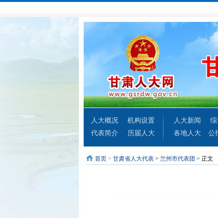
人大概况
机构设置
人大新闻
综
代表简介
历届人大
各地人大
公
首页
>
甘肃省人大代表
>
兰州市代表团
> 正文