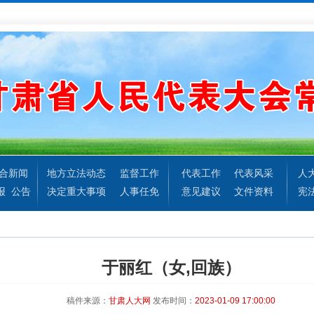
合新闻
地方立法动态
监督工作
代表工作
代表风采
人
报
公告
决定重大事项
人事任免
意见建议
文件资料
宪
于丽红（女,回族）
稿件来源：
甘肃人大网
发布时间：
2023-01-09 17:00:00