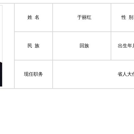
姓 名
于丽红
性 别
民 族
回族
出生年
现任职务
省人大