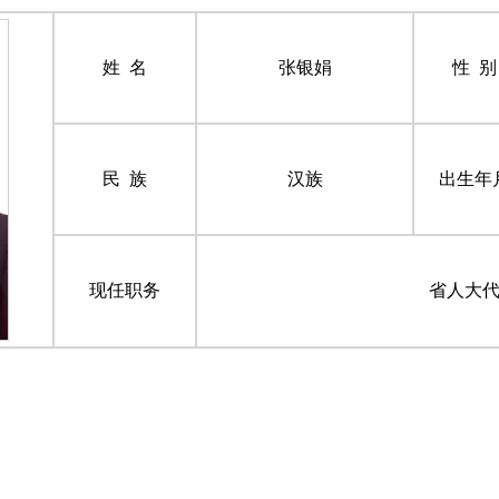
姓 名
张银娟
性 别
民 族
汉族
出生年
现任职务
省人大