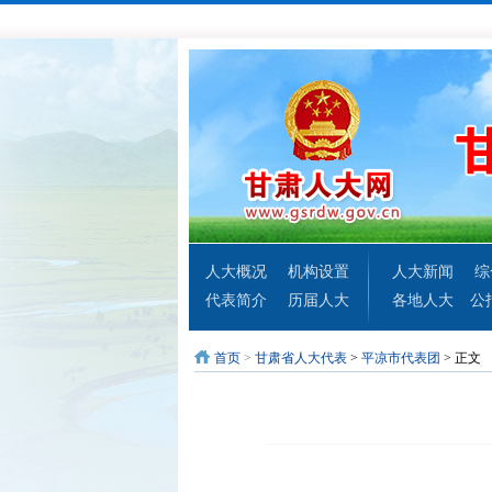
人大概况
机构设置
人大新闻
综
代表简介
历届人大
各地人大
公
首页
>
甘肃省人大代表
>
平凉市代表团
> 正文