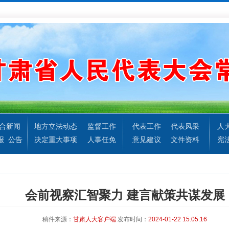
合新闻
地方立法动态
监督工作
代表工作
代表风采
人
报
公告
决定重大事项
人事任免
意见建议
文件资料
宪
会前视察汇智聚力 建言献策共谋发展
稿件来源：
甘肃人大客户端
发布时间：
2024-01-22 15:05:16