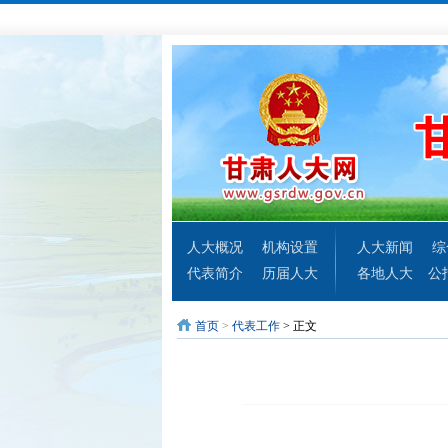
人大概况
机构设置
人大新闻
综
代表简介
历届人大
各地人大
公
首页
>
代表工作
> 正文