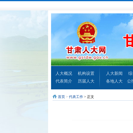
人大概况
机构设置
人大新闻
综
代表简介
历届人大
各地人大
公
首页
>
代表工作
> 正文