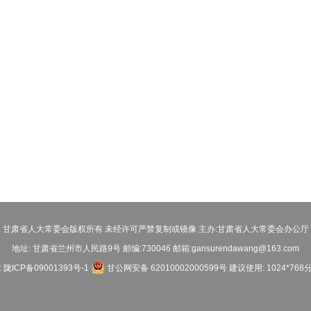
甘肃省人大常委会版权所有 未经许可严禁复制或镜像 主办:甘肃省人大常委会办公厅
地址: 甘肃省兰州市人民路9号 邮编:730046 邮箱:gansurendawang@163.com
:
陇ICP备09001393号-1
甘公网安备 62010002000599号
建议使用: 1024*768