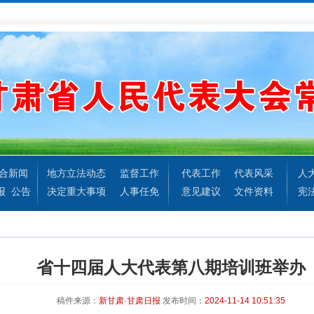
合新闻
地方立法动态
监督工作
代表工作
代表风采
人
报
公告
决定重大事项
人事任免
意见建议
文件资料
宪
省十四届人大代表第八期培训班举办
稿件来源：
新甘肃·甘肃日报
发布时间：
2024-11-14 10:51:35