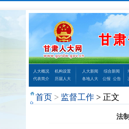
人大概况
机构设置
人大新闻
综合新闻
代表简介
历届人大
各地人大
公报
公告
首页
>
监督工作
> 正文
法