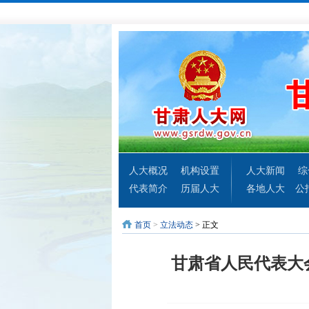
人大概况
机构设置
人大新闻
综
代表简介
历届人大
各地人大
公
首页
>
立法动态
> 正文
甘肃省人民代表大