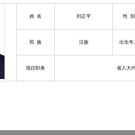
姓 名
刘正平
性 别
民 族
汉族
出生年
现任职务
省人大