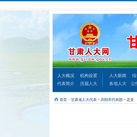
人大概况
机构设置
人大新闻
综
代表简介
历届人大
各地人大
公
首页
>
甘肃省人大代表
>
庆阳市代表团
> 正文