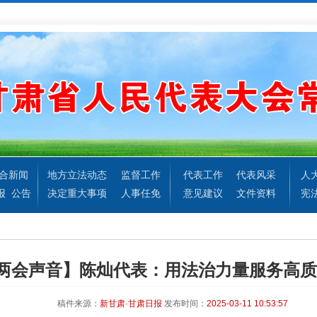
合新闻
地方立法动态
监督工作
代表工作
代表风采
人
报
公告
决定重大事项
人事任免
意见建议
文件资料
宪
两会声音】陈灿代表：用法治力量服务高质
稿件来源：
新甘肃·甘肃日报
发布时间：
2025-03-11 10:53:57