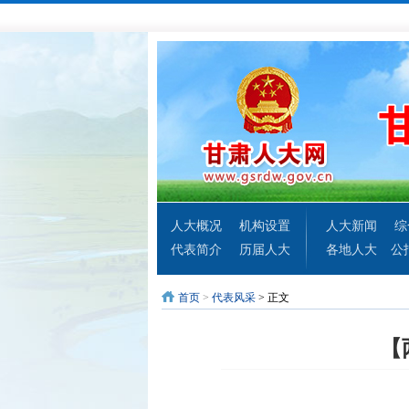
人大概况
机构设置
人大新闻
综
代表简介
历届人大
各地人大
公
首页
>
代表风采
> 正文
【