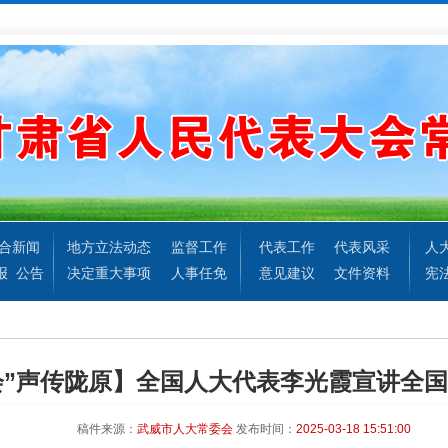
合新闻
地方立法动态
监督工作
代表工作
代表风采
人
报
公告
决定重大事项
人事任免
意见建议
文件资料
宪
会”声传陇原】全国人大代表李光霞宣讲全
稿件来源：
武威市人大常委会
发布时间：
2025-03-18 15:51:00