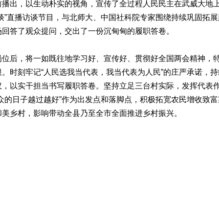
前播出，以生动朴实的视角，宣传了全过程人民民主在武威大地
谈”直播访谈节目，与北师大、中国社科院专家围绕持续巩固拓
场回答了观众提问，交出了一份沉甸甸的履职答卷。
后，将一如既往地学习好、宣传好、贯彻好全国两会精神，特
。时刻牢记“人民选我当代表，我当代表为人民”的庄严承诺，
议，以实干担当书写履职答卷。坚持立足三台村实际，发挥代表
众的日子越过越好”作为出发点和落脚点，积极拓宽农民增收致
和美乡村，影响带动全县乃至全市全面推进乡村振兴。