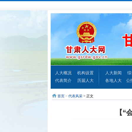
人大概况
机构设置
人大新闻
综
代表简介
历届人大
各地人大
公
首页
>
代表风采
> 正文
【“