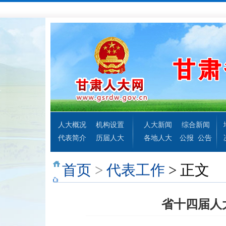
人大概况
机构设置
人大新闻
综合新闻
代表简介
历届人大
各地人大
公报
公告
首页
>
代表工作
> 正文
省十四届人