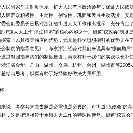
民当家作主制度体系，扩大人民有序政治参与，保证人民依法
人民群众积极性、主动性、创造性，巩固和发展生动活泼、安定团
常委会副委员长王晨对浙江省街道人大工作作出批示，充分肯定
正是街道人大工作“浙江样本”的核心内容之一。街道“议政会”制
探索上以其得天独厚的优势，尤其是科学思想指引的优势走在了前
会制度的指导意见》，考察浙江经验对我们来说具有“瞻前顾后
通过对照指导我们的制度建设，再次有利于我们的实践取长补短
江省金华、舟山、温州、义乌、杭州、台州、湖州市等2005-2
了总结与思考，以冀有助于好经验好做法为我所用。
察
说，考察其来龙去脉是必需也是必要的。对街道“议政会”的考
起，这是街道相较于乡镇人大工作的特殊性使然。街道“议政会