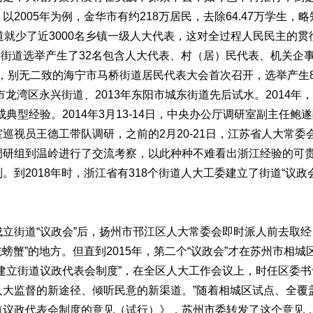
2005年为例，金华市有约218万居民，去除64.47万学生，
道就少了近3000名乡镇一级人大代表，这对全过程人民民主的贯
东孝街道选举产生了32名包含人大代表、村（居）民代表、机关企
2月，别无二致的海宁市马桥街道居民代表大会首次召开，选举产生8
市龙湾区永兴街道、2013年东阳市城东街道先后试水。2014年
型经验。2014年3月13-14日，中央办公厅调研室副主任鲍遂献
巡视员王德工带队调研，之前的2月20-21日，江苏省人大常
调研组到温岭进行了交流考察，以此种种不难看出浙江经验的可
到2018年时，浙江省有318个街道人大工委建立了街道“议政会
道“议政会”后，扬州市邗江区人大常委会即时派人前去取经，
吃螃蟹”的地方。但直到2015年，第二个“议政会”才在苏州市相
建立街道议政代表会制度”，在全区人大工作会议上，时任区委书
大监督的新途径、倾听民意的新渠道。”随着相城区试点、全覆盖
道议政代表会制度的意见（试行）》，苏州市委转发了这个意见，