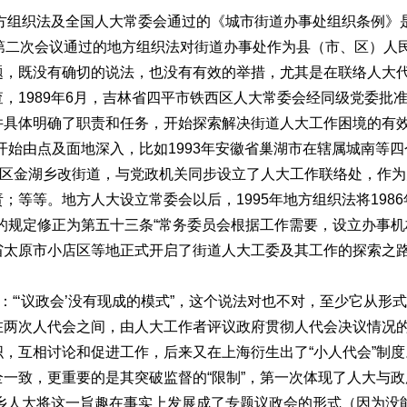
方组织法及全国人大常委会通过的《城市街道办事处组织条例》是
会第二次会议通过的地方组织法对街道办事处作为县（市、区）人
题，既没有确切的说法，也没有有效的举措，尤其是在联络人大
，1989年6月，吉林省四平市铁西区人大常委会经同级党委批
并具体明确了职责和任务，开始探索解决街道人大工作困境的有效
开始由点及面地深入，比如1993年安徽省巢湖市在辖属城南等
辖区金湖乡改街道，与党政机关同步设立了人大工作联络处，作
；等等。地方人大设立常委会以后，1995年地方组织法将198
的规定修正为第五十三条“常务委员会根据工作需要，设立办事机构
省太原市小店区等地正式开启了街道人大工委及其工作的探索之
“‘议政会’没有现成的模式”，这个说法对也不对，至少它从形式
在两次人代会之间，由人大工作者评议政府贯彻人代会决议情况
，互相讨论和促进工作，后来又在上海衍生出了“小人代会”制
一致，更重要的是其突破监督的“限制”，第一次体现了人大与
河乡人大将这一旨趣在事实上发展成了专题议政会的形式（因为没