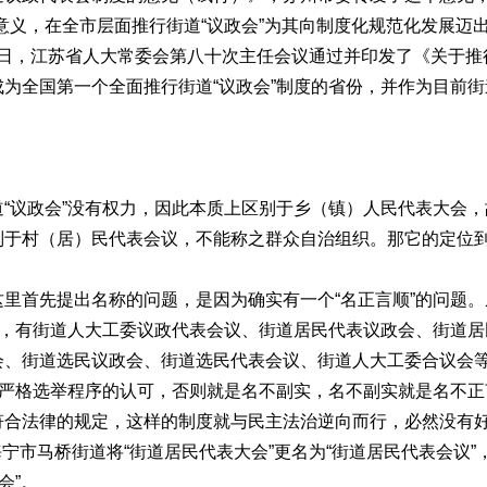
意义，在全市层面推行街道“议政会”为其向制度化规范化发展迈
月31日，江苏省人大常委会第八十次主任会议通过并印发了《关于
为全国第一个全面推行街道“议政会”制度的省份，并作为目前街
议政会”没有权力，因此本质上区别于乡（镇）人民代表大会，
别于村（居）民代表会议，不能称之群众自治组织。那它的定位
首先提出名称的问题，是因为确实有一个“名正言顺”的问题。
多，有街道人大工委议政代表会议、街道居民代表议政会、街道
、街道选民议政会、街道选民代表会议、街道人大工委合议会等
到严格选举程序的认可，否则就是名不副实，名不副实就是名不
符合法律的规定，这样的制度就与民主法治逆向而行，必然没有
的海宁市马桥街道将“街道居民代表大会”更名为“街道居民代表会议”，
会”。