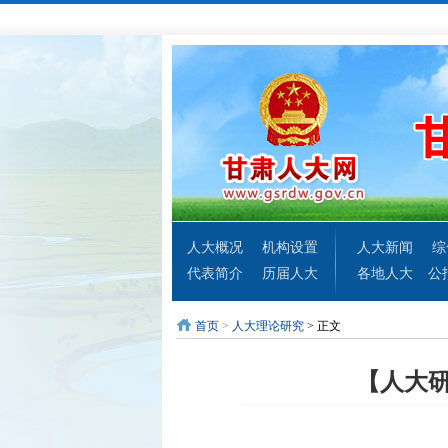
人大概况
机构设置
人大新闻
综
代表简介
历届人大
各地人大
公
首页
>
人大理论研究
> 正文
【人大