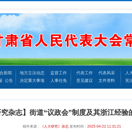
合新闻
地方立法动态
监督工作
代表工作
代表风采
人
报
公告
决定重大事项
人事任免
意见建议
文件资料
宪
研究杂志】街道“议政会”制度及其浙江经验
稿件来源：
《人大研究》杂志
发布时间：
2025-04-22 11:31:21