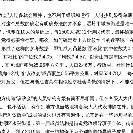
会”人过多就会臃肿，也不利于组织和运行；人过少则显得单薄
，对这个总数的确定有明确办法的并不多，温岭市城东街道是唯
，也即在10人的基础上，每1500人增加1个选民代表，最终确定
人觉得必要性存疑。那么，如何确定看上去比较恰当的数字呢？在
成了这样的参考数据，即组成人员总数“面积比”的中位数为0.46
09，“村社比”的中位数为4.05、平均数为4.57。以舟山市定海区环
，其区域面积为25.96平方公里，人口2.46万，行政村、社区计10
也就是说每1名街道“议政会”成员覆盖0.56平方公里，对应534.78人
绝对意义，但在与浙江省具有相似经济社会背景的情况下，不能
街道“议政会”的人员结构有繁有简不尽相同，但在各级人大代
通性；也不否认，有个别地方也当然地将各级人大代表排除在外。
街道“议政会”成员的做法也具有普遍性，尤其是在一些起步早
市龙湾区永兴街道，第一届成员结构是街道党政领导班子全体、街
责人。到了2019年，这一结构修正为个别街道领导班子成员、