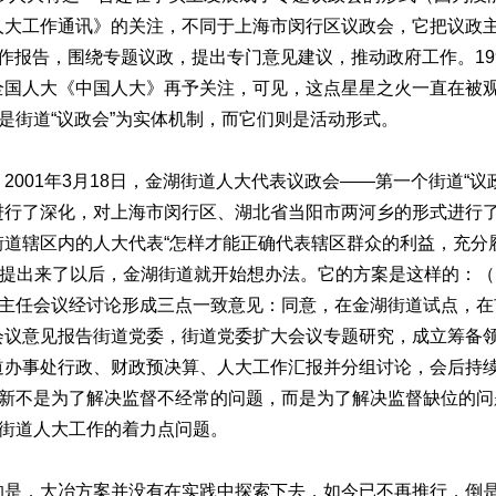
人大工作通讯》的关注，不同于上海市闵行区议政会，它把议政主
作报告，围绕专题议政，提出专门意见建议，推动政府工作。19
全国人大《中国人大》再予关注，可见，这点星星之火一直在被
一是街道“议政会”为实体机制，而它们则是活动形式。
01年3月18日，金湖街道人大代表议政会——第一个街道“议
行了深化，对上海市闵行区、湖北省当阳市两河乡的形式进行了实
道辖区内的人大代表“怎样才能正确代表辖区群众的利益，充分履
地提出来了以后，金湖街道就开始想办法。它的方案是这样的：（
，主任会议经讨论形成三点一致意见：同意，在金湖街道试点，在
会议意见报告街道党委，街道党委扩大会议专题研究，成立筹备领
道办事处行政、财政预决算、人大工作汇报并分组讨论，会后持
创新不是为了解决监督不经常的问题，而是为了解决监督缺位的
了街道人大工作的着力点问题。
，大冶方案并没有在实践中探索下去，如今已不再推行，倒是