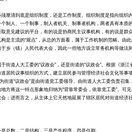
厘清到底是组织制度，还是工作制度。组织制度是指向组织内
一个制人、一个制事，制人者机关、制事者机构，两者具有本质
听取意见建议的平台，有的说是协商民主议事机构，有的说是群
构是主流的“观点”，从总的方面看，属于工作机制的范畴。由此
淆于乡（镇）人民代表大会，因此一些地方设立常务机构等做法
街道人大工委的“议政会”，还是街道的“议政会”。根据《浙江
街道居民议事组织的方式，建立居民参与管理经济社会文化等事
认为街道“议政会”是由街道党工委领导、由街道人大工委负责召
地方将这一特点形象地归纳为“背靠常委会，依靠党工委”。可见
政会；进而言之，从主体上它天然地延展了辖区居民对街道经济
是总数，二是结构，三是产生程序，四是任期。