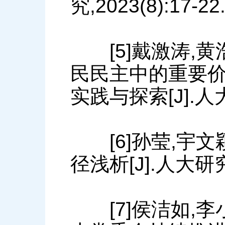
究,2023(8):17-22
[5]戴激涛,黄
民民主中的重要
实践与探索[J].人大研
[6]孙莹,宇文
径浅析[J].人大研究,2
[7]侯洁如,李