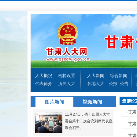
人大概况
机构设置
人大新闻
综合新闻
代表简介
历届人大
各地人大
公报
公告
图片新闻
视频新闻
甘肃
·
11月27日，省十四届人大常
委会第十二次会议列席代表座
甘肃
·
谈会召开。
甘肃
·