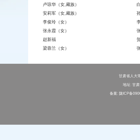
卢琼华（女,藏族）
安莉军（女,藏族）
李俊玲（女）
张永霞（女）
张
赵新福
梁蓉兰（女）
甘肃省人大常
地址: 甘肃
备案:
陇ICP备090