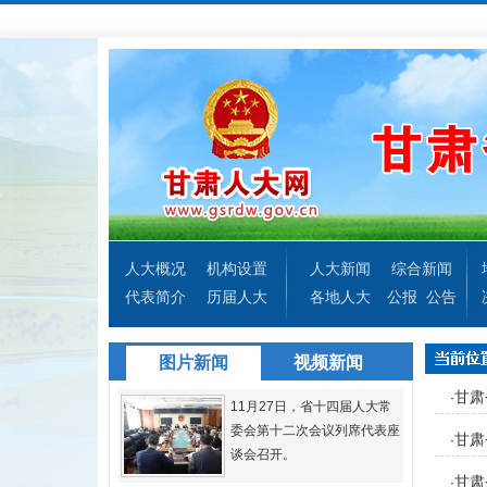
人大概况
机构设置
人大新闻
综合新闻
代表简介
历届人大
各地人大
公报
公告
图片新闻
视频新闻
甘肃
·
11月27日，省十四届人大常
委会第十二次会议列席代表座
甘肃
·
谈会召开。
甘肃
·