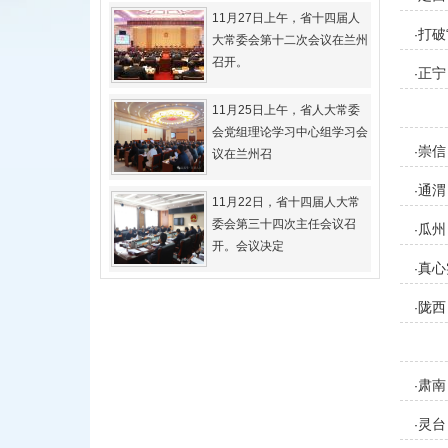
11月27日上午，省十四届人
打破
·
大常委会第十二次会议在兰州
召开。
正宁
·
11月25日上午，省人大常委
会党组理论学习中心组学习会
崇信
·
议在兰州召
通渭
·
11月22日，省十四届人大常
委会第三十四次主任会议召
瓜州
·
开。会议决定
真心
·
陇西
·
肃南
·
灵台
·