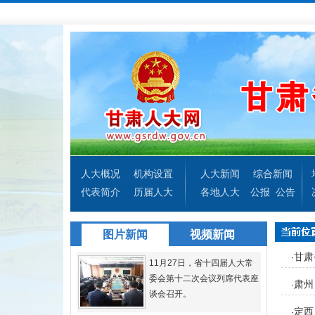
人大概况
机构设置
人大新闻
综合新闻
代表简介
历届人大
各地人大
公报
公告
图片新闻
视频新闻
甘肃
·
11月27日，省十四届人大常
委会第十二次会议列席代表座
肃州
·
谈会召开。
定西
·