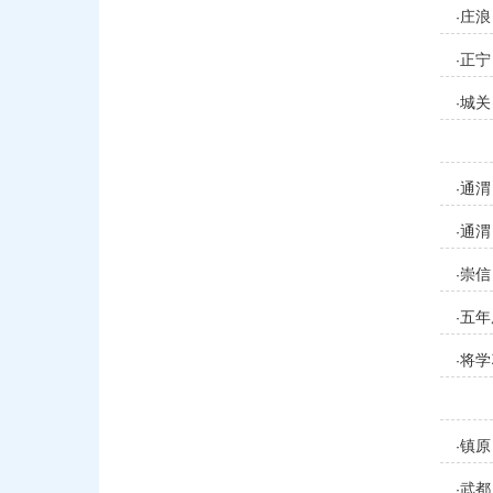
庄浪
·
正宁
·
城关
·
通渭
·
通渭
·
崇信
·
五年
·
将学
·
镇原
·
武都
·