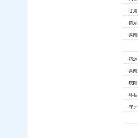
甘肃
·
情系
·
肃南
·
渭源
·
肃南
·
庆阳
·
环县
·
守护
·