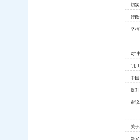
切实
·
行政
·
坚持
·
对“
·
“用
·
中国
·
提升
·
审议
·
关于
·
新兴
·