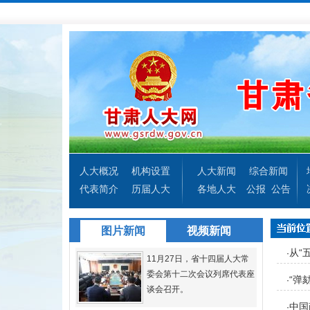
人大概况
机构设置
人大新闻
综合新闻
代表简介
历届人大
各地人大
公报
公告
图片新闻
视频新闻
从“
·
11月27日，省十四届人大常
委会第十二次会议列席代表座
“弹
·
谈会召开。
中国
·