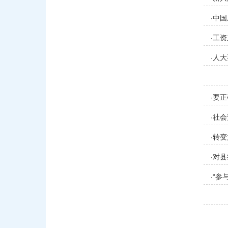
中国
·
工资
·
人大
·
要正
·
社会
·
转变
·
对县
·
“参
·