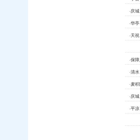
庆城
·
华亭
·
天祝
·
保障
·
清水
·
麦积
·
庆城
·
平凉
·