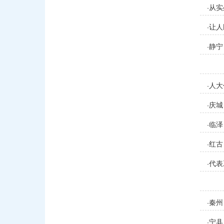
从实
·
让人
·
静宁
·
人大
·
庆城
·
临泽
·
红古
·
代表
·
秦州
·
宁县
·