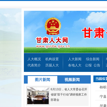
人大概况
机构设置
人大新闻
综合新闻
代表简介
历届人大
各地人大
公报
公告
图片新闻
视频新闻
聆听
·
6月13日，省人大常委会召开
省级“双千行动”调研视察工作
宁县
·
部署会
甘肃
·