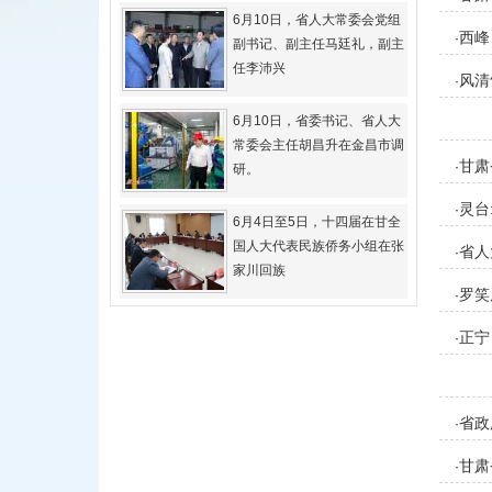
6月10日，省人大常委会党组
西峰
·
副书记、副主任马廷礼，副主
任李沛兴
风清
·
6月10日，省委书记、省人大
常委会主任胡昌升在金昌市调
甘肃
·
研。
灵台
·
6月4日至5日，十四届在甘全
国人大代表民族侨务小组在张
省人
·
家川回族
罗笑
·
进行
正宁
·
省政
·
甘肃
·