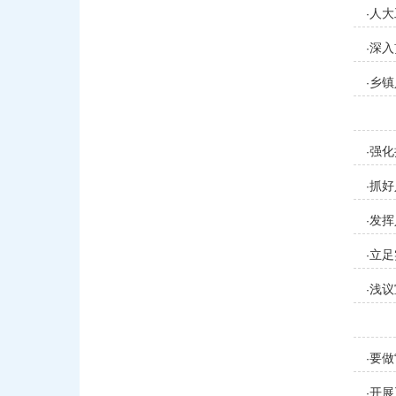
人大
·
深入
·
乡镇
·
强化
·
抓好
·
发挥
·
立足
·
浅议
·
要做
·
开展
·