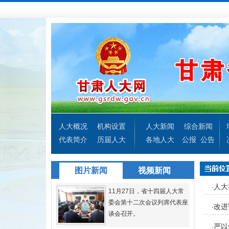
人大概况
机构设置
人大新闻
综合新闻
代表简介
历届人大
各地人大
公报
公告
图片新闻
视频新闻
人大
·
11月27日，省十四届人大常
委会第十二次会议列席代表座
改进
·
谈会召开。
严以
·