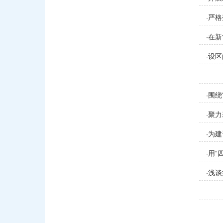
严格
·
在新
·
设区
·
围绕
·
聚力
·
为建
·
用“
·
浅谈
·